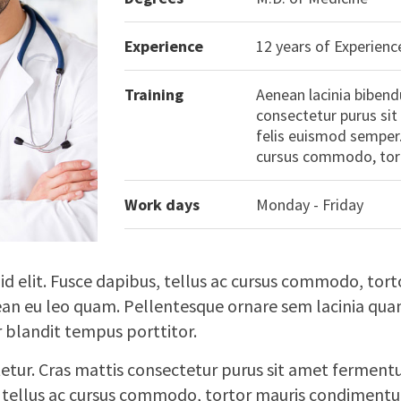
Experience
12 years of Experienc
Training
Aenean lacinia bibend
consectetur purus sit
felis euismod semper.
cursus commodo, tor
Work days
Monday - Friday
ut id elit. Fusce dapibus, tellus ac cursus commodo, t
ean eu leo quam. Pellentesque ornare sem lacinia qua
r blandit tempus porttitor.
tur. Cras mattis consectetur purus sit amet fermentu
, tellus ac cursus commodo, tortor mauris condiment