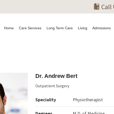
Call
Home
Care Services
Long Term Care
Living
Admissions
Dr. Andrew Bert
Outpatient Surgery
Speciality
Physiotherapist
Degrees
M.D. of Medicine